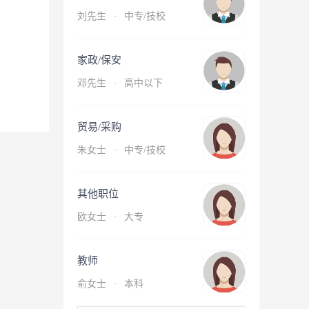
刘先生
·
中专/技校
家政/保安
邓先生
·
高中以下
贸易/采购
朱女士
·
中专/技校
其他职位
欧女士
·
大专
教师
俞女士
·
本科