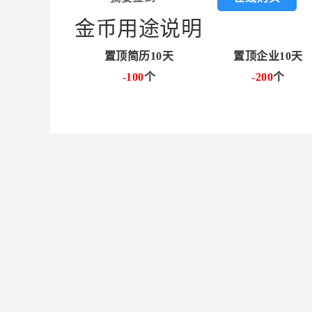
金币用途说明
置顶简历10天
置顶企业10天
-100
个
-200
个